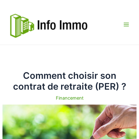
Aller
au
contenu
Main
Men
Comment choisir son
contrat de retraite (PER) ?
Financement